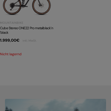
PRODUKTRÜCKRUFE
E-BIKE TOUR
MOUNTAINBIKE
Alle entdecken
Cube Stereo ONE22 Pro metalblack´n
´black
1.999,00
€
inkl. MwSt.
Nicht lagernd
Alle entdecken