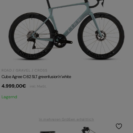
ROAD / GRAVEL / CROSS
Cube Agree C:62 SLT greenfusion´n´white
4.999,00
€
inkl. MwSt.
Lagernd
In mehreren Größen erhältlich