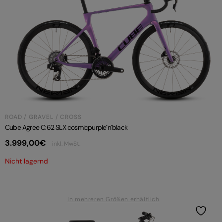
ROAD / GRAVEL / CROSS
Cube Agree C:62 SLX cosmicpurple´n´black
3.999,00
€
inkl. MwSt.
Nicht lagernd
In mehreren Größen erhältlich