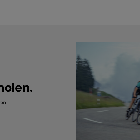
holen.
ken