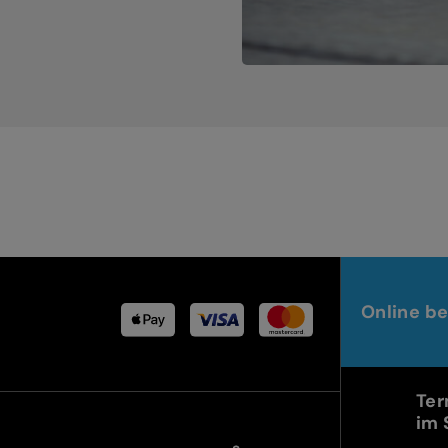
Online be
Ter
im 