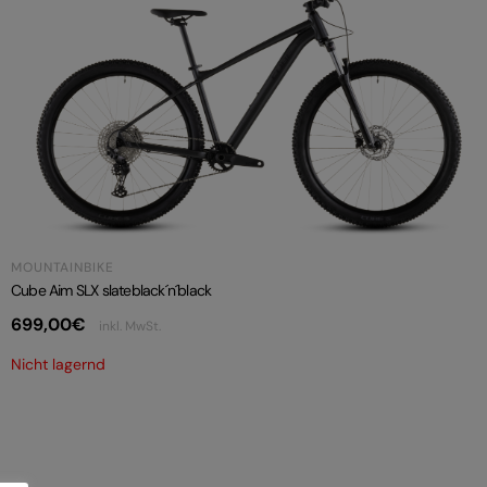
MOUNTAINBIKE
Cube Aim SLX slateblack´n´black
699,00
€
inkl. MwSt.
Nicht lagernd