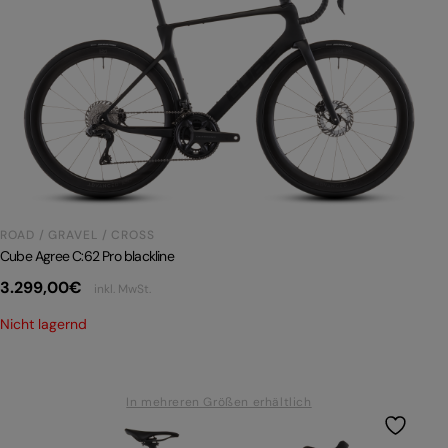
ROAD / GRAVEL / CROSS
Cube Agree C:62 Pro blackline
3.299,00
€
inkl. MwSt.
Nicht lagernd
In mehreren Größen erhältlich