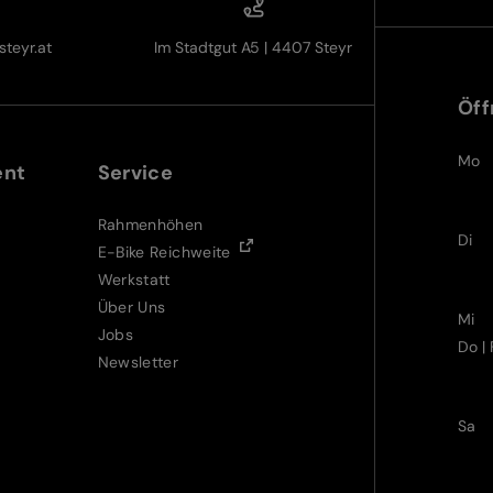
teyr.at
Im Stadtgut A5 | 4407 Steyr
Öff
Mo
ent
Service
Rahmenhöhen
Di
E-Bike Reichweite
Werkstatt
Über Uns
Mi
Jobs
Do | 
Newsletter
Sa