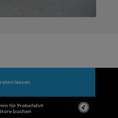
raten lassen
min für Probefahrt
Store buchen