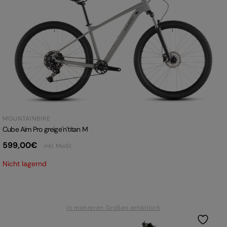
MOUNTAINBIKE
Cube Aim Pro greige´n´titan M
599,00
€
inkl. MwSt.
Nicht lagernd
In mehreren Größen erhältlich