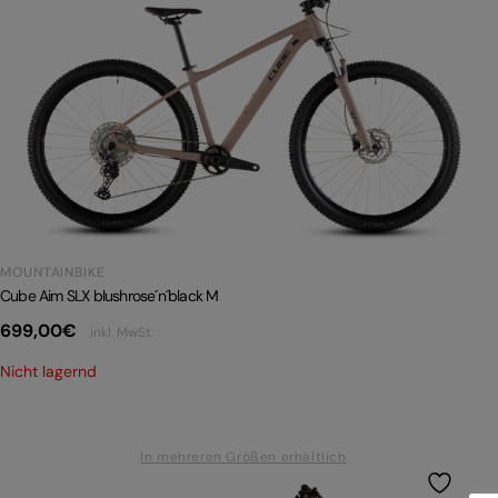
MOUNTAINBIKE
Cube Aim SLX blushrose´n´black M
699,00
€
inkl. MwSt.
Nicht lagernd
In mehreren Größen erhältlich