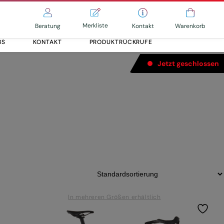
Merkliste
Kontakt
Beratung
Warenkorb
BS
KONTAKT
PRODUKTRÜCKRUFE
Jetzt geschlossen
Alle entdecken
Alle entdecken
In mehreren Größen erhältlich