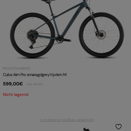
MOUNTAINBIKE
Cube Aim Pro smaragdgrey´n´prism M
599,00
€
inkl. MwSt.
Nicht lagernd
In mehreren Größen erhältlich