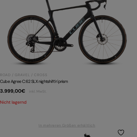
ROAD / GRAVEL / CROSS
Cube Agree C:62 SLX nightshift´n´prism
3.999,00
€
inkl. MwSt.
Nicht lagernd
In mehreren Größen erhältlich