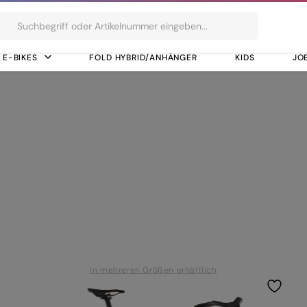
ts
E-BIKES
FOLD HYBRID/ANHÄNGER
KIDS
JO
In mehreren Größen erhältlich