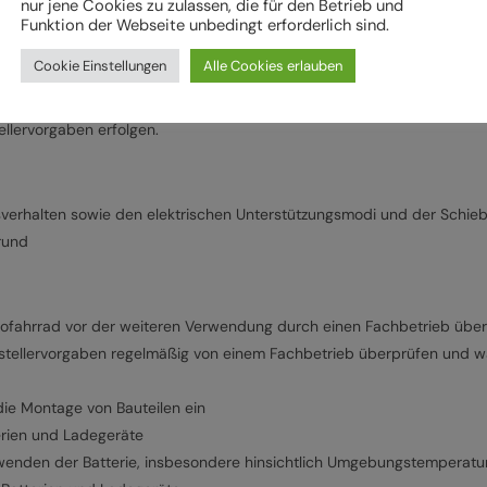
nur jene Cookies zu zulassen, die für den Betrieb und
Funktion der Webseite unbedingt erforderlich sind.
k und Beleuchtung,
ch und Pedale sowie
Cookie Einstellungen
Alle Cookies erlauben
llervorgaben erfolgen.
erhalten sowie den elektrischen Unterstützungsmodi und der Schiebeh
rund
rofahrrad vor der weiteren Verwendung durch einen Fachbetrieb übe
stellervorgaben regelmäßig von einem Fachbetrieb überprüfen und war
ie Montage von Bauteilen ein
erien und Ladegeräte
wenden der Batterie, insbesondere hinsichtlich Umgebungstemperatu