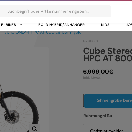
ts
E-BIKES
FOLD HYBRID/ANHÄNGER
KIDS
JO
o Hybrid ONE44 HPC AT 800 carbon´n´gold
E-BIKES
Cube Stere
HPC AT 800
6.999,00
€
inkl. MwSt.
Rahmengröße ber
Rahmengröße