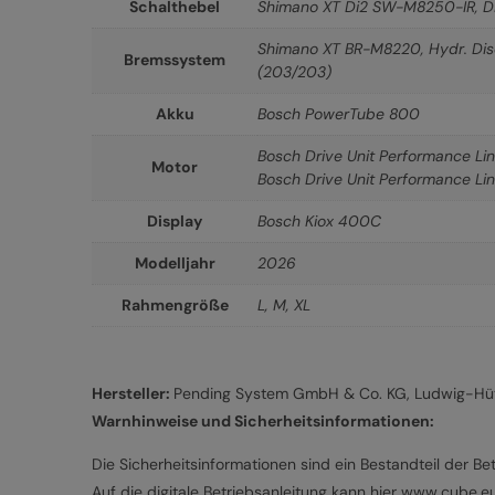
Schalthebel
Shimano XT Di2 SW-M8250-IR, Di
Shimano XT BR-M8220, Hydr. Dis
Bremssystem
(203/203)
Akku
Bosch PowerTube 800
Bosch Drive Unit Performance L
Motor
Bosch Drive Unit Performance L
Display
Bosch Kiox 400C
Modelljahr
2026
Rahmengröße
L
,
M
,
XL
Hersteller:
Pending System GmbH & Co. KG, Ludwig-Hütt
Warnhinweise und Sicherheitsinformationen:
Die Sicherheitsinformationen sind ein Bestandteil der Bet
Auf die digitale Betriebsanleitung kann hier www.cube.