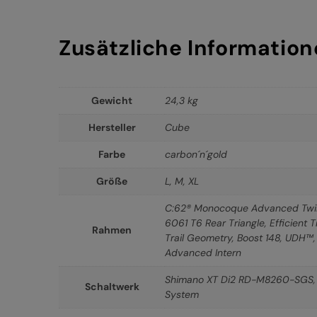
Zusätzliche Informatio
Gewicht
24,3 kg
Hersteller
Cube
Farbe
carbon´n´gold
Größe
L
,
M
,
XL
C:62® Monocoque Advanced Twin
6061 T6 Rear Triangle, Efficient Tr
Rahmen
Trail Geometry, Boost 148, UDH™, 
Advanced Intern
Shimano XT Di2 RD-M8260-SGS, 12
Schaltwerk
System