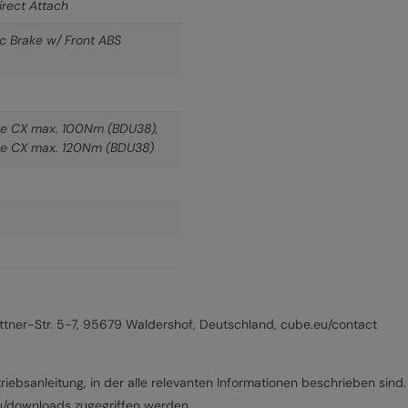
rect Attach
c Brake w/ Front ABS
ine CX max. 100Nm (BDU38)
,
ine CX max. 120Nm (BDU38)
ner-Str. 5-7, 95679 Waldershof, Deutschland, cube.eu/contact
riebsanleitung, in der alle relevanten Informationen beschrieben sind.
eu/downloads zugegriffen werden.