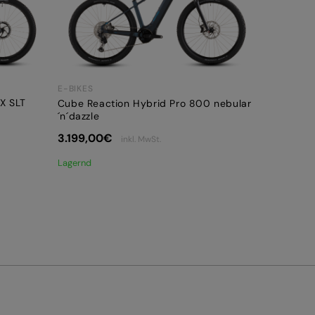
E-BIKES
X SLT
Cube Reaction Hybrid Pro 800 nebular
´n´dazzle
3.199,00
€
inkl. MwSt.
Lagernd