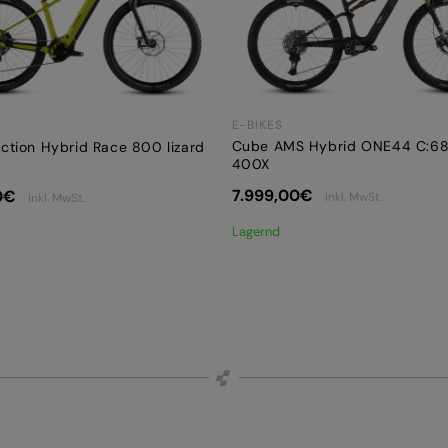
E-BIKES
Cube AMS Hybrid ONE44 C:68
ction Hybrid Race 800 lizard
400X
7.999,00
€
0
€
inkl. MwSt.
inkl. MwSt.
Lagernd