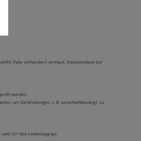
ilfe (falls vorhanden) vertraut, insbesondere bei
rprüft werden
ten, um Gefährdungen, z. B. verschleißbedingt, zu
r und Ort des Ladevorgangs