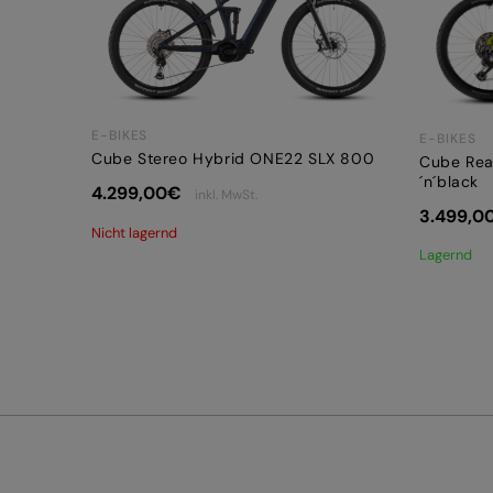
E-BIKES
E-BIKES
Cube Stereo Hybrid ONE22 SLX 800
Cube Rea
´n´black
4.299,00
€
inkl. MwSt.
3.499,0
Nicht lagernd
Lagernd