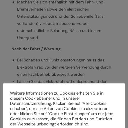
Machen Sie sich anfänglich mit dem Fahr- und
Bremsverhalten sowie den elektrischen
Unterstützungsmodi und der Schiebehilfe (falls
vorhanden) vertraut, insbesondere bei
unterschiedlicher Beladung, Nässe und losem
Untergrund
Nach der Fahrt / Wartung
Bei Schäden und Funktionsstörungen muss das
Elektrofahrrad vor der weiteren Verwendung durch
einen Fachbetrieb überprüft werden
Lassen Sie das Elektrofahrrad entsprechend den
Herstellervorgaben regelmäßig von einem
Weitere Informationen zu Cookies erhalten Sie in
Fachbetrieb überprüfen und warten, um
diesem Cookiebanner und in unserer
Gefährdungen, z. B. verschleißbedingt, zu vermeiden
Datenschutzerklärung. Klicken Sie auf "Alle Cookies
erlauben", um alle Arten von Cookies zu akzeptieren
Halten Sie die angegebenen Drehmomente (Nm) für
oder klicken Sie auf "Cookie Einstellungen" um nur jene
die Montage von Bauteilen ein
Cookies zu zulassen, die für den Betrieb und Funktion
der Webseite unbedingt erforderlich sind.
Verwenden Sie nur vom Hersteller freigegebene