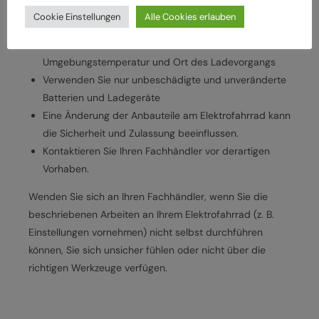
Batterien und Ladegeräte
Cookie Einstellungen
Alle Cookies erlauben
Beachten Sie Herstellervorgaben zum Laden und
Verwenden der Batterie, insbesondere hinsichtlich
Umgebungstemperatur und Ort des Ladevorgangs
Verwenden Sie nur unbeschädigte und unveränderte
Batterien und Ladegeräte
Eine Änderung der Anbauteile am Elektrofahrrad kann
die Sicherheit und Zulassung beeinflussen.
Kontaktieren Sie Ihren Fachhändler vor derartigen
Vorhaben.
Wenden Sie sich an Ihren Fachhändler, wenn Sie die
beschriebenen Arbeiten an Ihrem Elektrofahrrad (z. B.
Einstellungen vornehmen) nicht selbst durchführen
können, Sie sich unsicher fühlen oder nicht über die
richtigen Werkzeuge verfügen.