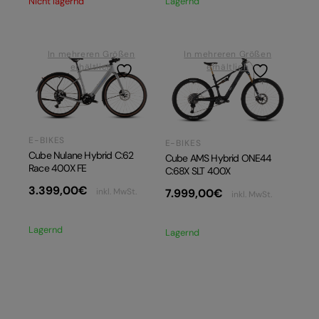
Nicht lagernd
Lagernd
In mehreren Größen
In mehreren Größen
erhältlich
erhältlich
E-BIKES
E-BIKES
Cube Nulane Hybrid C:62
Cube AMS Hybrid ONE44
Race 400X FE
C:68X SLT 400X
3.399,00
€
7.999,00
€
inkl. MwSt.
inkl. MwSt.
Lagernd
Lagernd