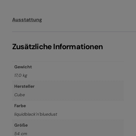
Ausstattung
Zusätzliche Informationen
Gewicht
17,0 kg
Hersteller
Cube
Farbe
liquidblack´n´bluedust
Größe
54 cm