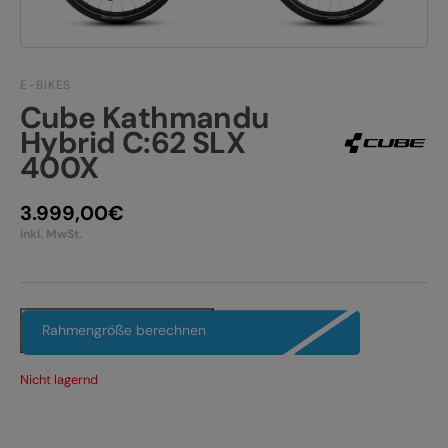
JOBS
E-BIKE FULLY
KONTAKT
E-BIKE HARDTAIL
E-BIKES
Cube Kathmandu
PRODUKTRÜCKRUFE
E-BIKE TOUR
Hybrid C:62 SLX
400X
Alle entdecken
3.999,00
€
inkl. MwSt.
Alle entdecken
Rahmengröße berechnen
Nicht lagernd