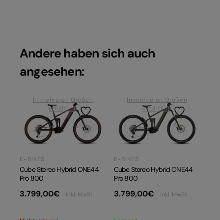
Andere haben sich auch
angesehen:
In mehreren Größen
In mehreren Größen
erhältlich
erhältlich
E-BIKES
E-BIKES
Cube Stereo Hybrid ONE44
Cube Stereo Hybrid ONE44
Pro 800
Pro 800
3.799,00
€
3.799,00
€
inkl. MwSt.
inkl. MwSt.