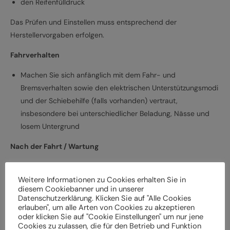
den Reifenfülldruck
Das Prüfen und Einstellen muss entsprechend der
Herstellervorgaben erfolgen.
Fahrverhalten
Machen Sie sich anfänglich mit dem Fahr- und
Bremsverhalten sowie den elektrischen Unterstützungsmodi
und der Schiebehilfe (falls vorhanden) vertraut,
insbesondere bei unterschiedlicher Beladung, Nässe und
losem Untergrund
Nach der Fahrt / Wartung
Bei Schäden und Funktionsstörungen muss das
Weitere Informationen zu Cookies erhalten Sie in
Elektrofahrrad vor der weiteren Verwendung durch einen
diesem Cookiebanner und in unserer
Fachbetrieb überprüft werden
Datenschutzerklärung. Klicken Sie auf "Alle Cookies
Lassen Sie das Elektrofahrrad entsprechend den
erlauben", um alle Arten von Cookies zu akzeptieren
oder klicken Sie auf "Cookie Einstellungen" um nur jene
Herstellervorgaben regelmäßig von einem Fachbetrieb
Cookies zu zulassen, die für den Betrieb und Funktion