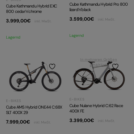
Cube Kathmandu Hybrid Pro 800
Cube Kathmandu Hybrid EXC
lizard´n´black
800 cedar´n´chrome
3.599,00
€
inkl. MwSt.
3.999,00
€
inkl. MwSt.
Lagernd
Lagernd
In mehreren Größen
erhältlich
E-BIKES
E-BIKES
Cube Nulane Hybrid C:62 Race
Cube AMS Hybrid ONE44 C:68X
400X FE
SLT 400X 29
3.399,00
€
inkl. MwSt.
7.999,00
€
inkl. MwSt.