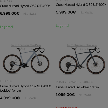
E-BIKES
Cube Nuroad Hybrid C:62 SLT 400X
Cube Nuroad Hybrid C:62 SLT 400X
5.999,00
€
inkl. MwSt.
6.999,00
€
inkl. MwSt.
Lagernd
Lagernd
In mehreren Größen
In mehreren Größen
erhältlich
erhältlich
E-BIKES
ROAD / GRAVEL / CROSS
Cube Nuroad Hybrid C:62 SLX 400X
Cube Nuroad Pro whale´n´reflex
iceblue´n´prism
1.099,00
€
inkl. MwSt.
4.999,00
€
inkl. MwSt.