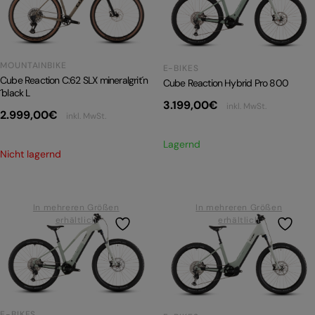
PRODUKTRÜCKRUFE
E-BIKE TOUR
Alle entdecken
MOUNTAINBIKE
E-BIKES
Cube Reaction C:62 SLX mineralgrit´n
Cube Reaction Hybrid Pro 800
´black L
3.199,00
€
inkl. MwSt.
2.999,00
€
inkl. MwSt.
Lagernd
Nicht lagernd
Alle entdecken
In mehreren Größen
In mehreren Größen
erhältlich
erhältlich
E-BIKES