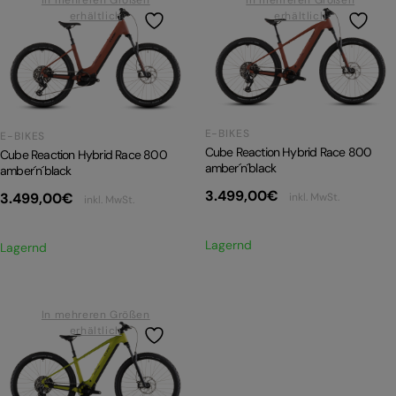
erhältlich
erhältlich
E-BIKES
E-BIKES
Cube Reaction Hybrid Race 800
Cube Reaction Hybrid Race 800
amber´n´black
amber´n´black
3.499,00
€
3.499,00
€
inkl. MwSt.
inkl. MwSt.
Lagernd
Lagernd
In mehreren Größen
erhältlich