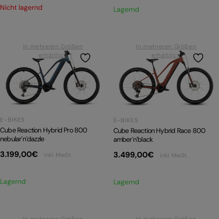
Nicht lagernd
Lagernd
In mehreren Größen
In mehreren Größen
erhältlich
erhältlich
E-BIKES
E-BIKES
Cube Reaction Hybrid Pro 800
Cube Reaction Hybrid Race 800
nebular´n´dazzle
amber´n´black
3.199,00
€
3.499,00
€
inkl. MwSt.
inkl. MwSt.
Lagernd
Lagernd
In mehreren Größen
In mehreren Größen