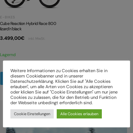
E-BIKES
Cube Reaction Hybrid Race 800
lizard´n´black
3.499,00
€
inkl. MwSt.
Lagernd
Weitere Informationen zu Cookies erhalten Sie in
diesem Cookiebanner und in unserer
Mehr Produkte anzeigen
Datenschutzerklärung. Klicken Sie auf "Alle Cookies
erlauben", um alle Arten von Cookies zu akzeptieren
oder klicken Sie auf "Cookie Einstellungen" um nur jene
Cookies zu zulassen, die für den Betrieb und Funktion
der Webseite unbedingt erforderlich sind.
Cookie Einstellungen
Alle Cookies erlauben