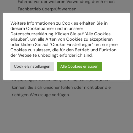
Fahrrad vor der weiteren Verwendung durch einen
Fachbetrieb überprüft werden
Lassen Sie das Fahrrad entsprechend den
Weitere Informationen zu Cookies erhalten Sie in
Herstellervorgaben regelmäßig von einem
diesem Cookiebanner und in unserer
Fachbetrieb überprüfen und warten, um
Datenschutzerklärung. Klicken Sie auf "Alle Cookies
Gefährdungen, z. B. verschleißbedingt, zu vermeiden
erlauben", um alle Arten von Cookies zu akzeptieren
oder klicken Sie auf "Cookie Einstellungen" um nur jene
Halten Sie die angegebenen Drehmomente (Nm) für
Cookies zu zulassen, die für den Betrieb und Funktion
die Montage von Bauteilen ein
der Webseite unbedingt erforderlich sind.
Wenden Sie sich an Ihren Fachhändler, wenn Sie die
Cookie Einstellungen
Alle Cookies erlauben
beschriebenen Arbeiten an Ihrem Fahrrad (z. B.
Einstellungen vornehmen) nicht selbst durchführen
können, Sie sich unsicher fühlen oder nicht über die
richtigen Werkzeuge verfügen.