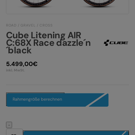
JOBS
E-BIKE FULLY
KONTAKT
E-BIKE HARDTAIL
ROAD / GRAVEL / CROSS
Cube Litening AIR
PRODUKTRÜCKRUFE
E-BIKE TOUR
C:68X Race dazzle´n
´black
Alle entdecken
5.499,00
€
inkl. MwSt.
Alle entdecken
Rahmengröße berechnen
-