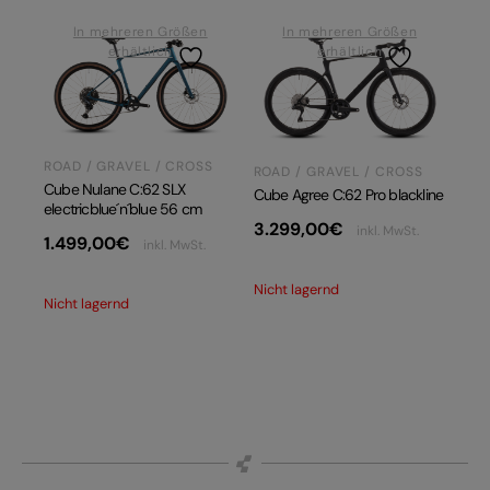
In mehreren Größen
In mehreren Größen
erhältlich
erhältlich
ROAD / GRAVEL / CROSS
ROAD / GRAVEL / CROSS
Cube Nulane C:62 SLX
Cube Agree C:62 Pro blackline
electricblue´n´blue 56 cm
3.299,00
€
inkl. MwSt.
1.499,00
€
inkl. MwSt.
Nicht lagernd
Nicht lagernd