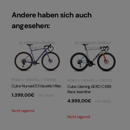
Andere haben sich auch
angesehen:
In mehreren Größen
In mehreren Größen
erhältlich
erhältlich
ROAD / GRAVEL / CROSS
ROAD / GRAVEL / CROSS
Cube Nuroad EX blueiris´n´lilac
Cube Litening AERO C:68X
Race teamline
1.399,00
€
inkl. MwSt.
4.999,00
€
inkl. MwSt.
Nicht lagernd
Nicht lagernd