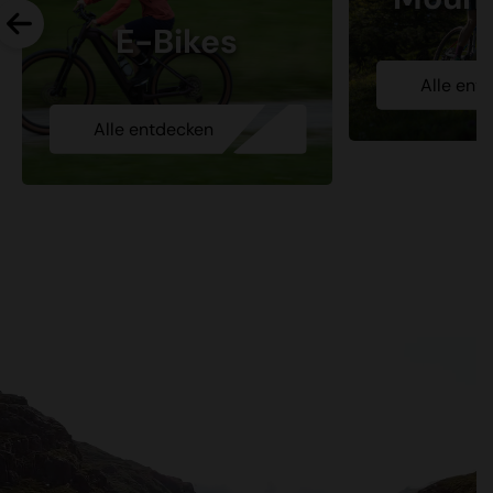
E-Bikes
Alle ent
Alle entdecken