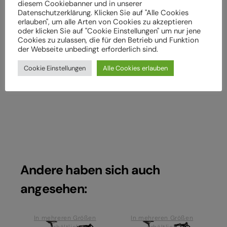
diesem Cookiebanner und in unserer
die Montage von Bauteilen ein
Datenschutzerklärung. Klicken Sie auf "Alle Cookies
erlauben", um alle Arten von Cookies zu akzeptieren
Wenden Sie sich an Ihren Fachhändler, wenn Sie die
oder klicken Sie auf "Cookie Einstellungen" um nur jene
Cookies zu zulassen, die für den Betrieb und Funktion
beschriebenen Arbeiten an Ihrem Fahrrad (z. B.
der Webseite unbedingt erforderlich sind.
Einstellungen vornehmen) nicht selbst durchführen
können, Sie sich unsicher fühlen oder nicht über die
Cookie Einstellungen
Alle Cookies erlauben
richtigen Werkzeuge verfügen.
Andere haben sich auch
angesehen:
In mehreren Größen
In mehreren Größen