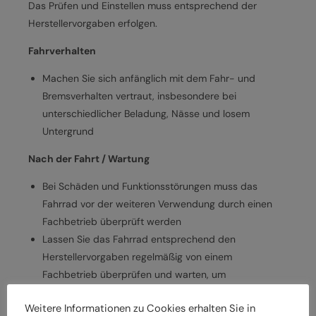
Das Prüfen und Einstellen muss entsprechend der
Herstellervorgaben erfolgen.
Fahrverhalten
Machen Sie sich anfänglich mit dem Fahr- und
Bremsverhalten vertraut, insbesondere bei
unterschiedlicher Beladung, Nässe und losem
Untergrund
Nach der Fahrt / Wartung
Bei Schäden und Funktionsstörungen muss das
Fahrrad vor der weiteren Verwendung durch einen
Fachbetrieb überprüft werden
Lassen Sie das Fahrrad entsprechend den
Herstellervorgaben regelmäßig von einem
Fachbetrieb überprüfen und warten, um
Gefährdungen, z. B. verschleißbedingt, zu vermeiden
Weitere Informationen zu Cookies erhalten Sie in
Halten Sie die angegebenen Drehmomente (Nm) für