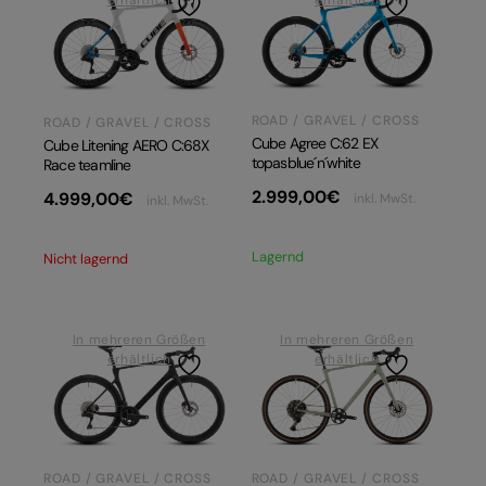
erhältlich
erhältlich
ROAD / GRAVEL / CROSS
ROAD / GRAVEL / CROSS
Cube Agree C:62 EX
Cube Litening AERO C:68X
topasblue´n´white
Race teamline
2.999,00
€
4.999,00
€
inkl. MwSt.
inkl. MwSt.
Lagernd
Nicht lagernd
In mehreren Größen
In mehreren Größen
erhältlich
erhältlich
ROAD / GRAVEL / CROSS
ROAD / GRAVEL / CROSS