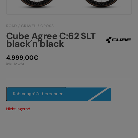
JOBS
E-BIKE FULLY
KONTAKT
E-BIKE HARDTAIL
ROAD / GRAVEL / CROSS
Cube Agree C:62 SLT
PRODUKTRÜCKRUFE
E-BIKE TOUR
black´n´black
Alle entdecken
4.999,00
€
inkl. MwSt.
Rahmengröße berechnen
Alle entdecken
Nicht lagernd